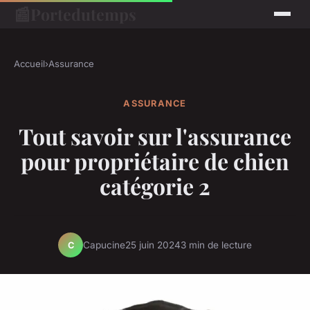
📰
Portedutemps
Accueil
›
Assurance
ASSURANCE
Tout savoir sur l'assurance
pour propriétaire de chien
catégorie 2
Capucine
25 juin 2024
3 min de lecture
C