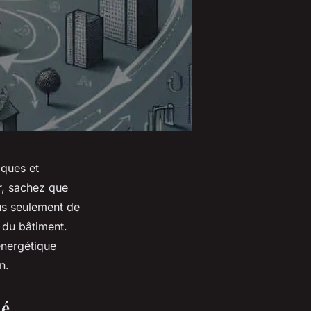
iques et
er, sachez que
lus seulement de
 du bâtiment.
énergétique
n.
hé