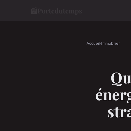
📰
Portedutemps
Accueil
›
Immobilier
Qu
énerg
str