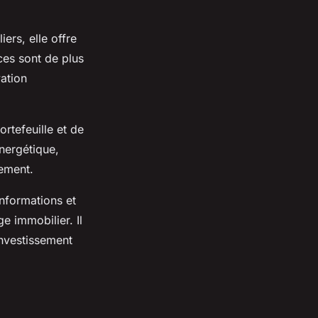
ers, elle offre
ces sont de plus
vation
ortefeuille et de
énergétique,
ement.
nformations et
 immobilier. Il
investissement