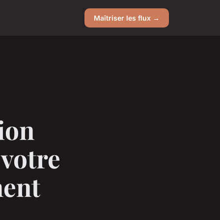
Maîtriser les flux →
ion
 votre
ment