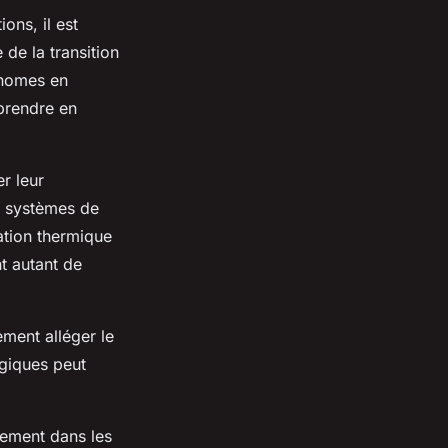
ons, il est
 de la transition
onomes en
prendre en
r leur
de systèmes de
lation thermique
t autant de
ement alléger le
ogiques peut
sement dans les