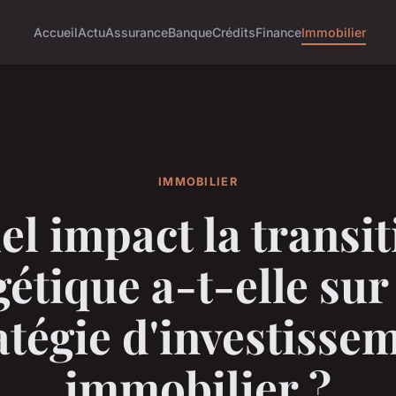
Accueil
Actu
Assurance
Banque
Crédits
Finance
Immobilier
IMMOBILIER
el impact la transit
étique a-t-elle sur
atégie d'investisse
immobilier ?