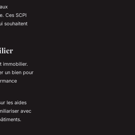
 aux
ne. Ces SCPI
i souhaitent
lier
t immobilier.
er un bien pour
formance
ur les aides
iliariser avec
bâtiments.