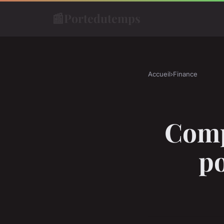
📰
Portedutemps
Accueil
›
Finance
Comp
po