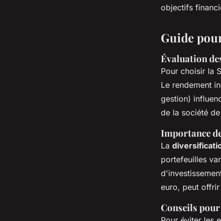
objectifs financi
Guide pour
Évaluation des
Pour choisir la 
Le rendement ind
gestion) influen
de la société de
Importance de 
La
diversificati
portefeuilles v
d'investissement
euro, peut offrir
Conseils pour 
Pour éviter les 