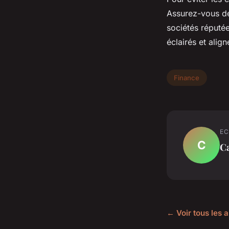
Assurez-vous de
sociétés réputé
éclairés et alig
Finance
EC
C
C
← Voir tous les a