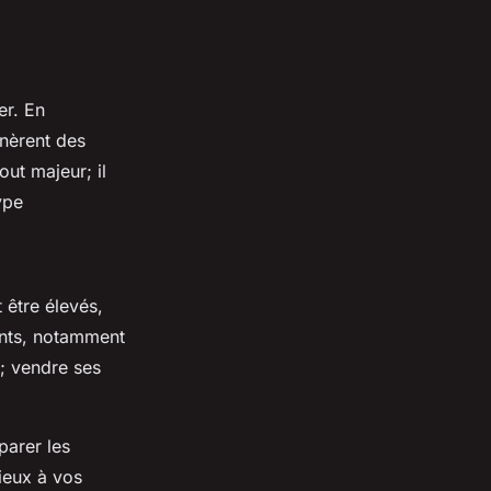
er. En
énèrent des
out majeur; il
ype
être élevés,
nts, notamment
; vendre ses
parer les
ieux à vos