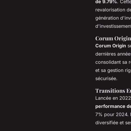
de 9.79%
. Cett
revalorisation d
génération d'inv
d'investissement
Corum Origin 
Corum Origin
se
dernières année
consolidant sa ré
et sa gestion ri
sécurisée.
Transitions E
Lancée en 202
performance d
7% pour 2024. Ma
diversifiée et s