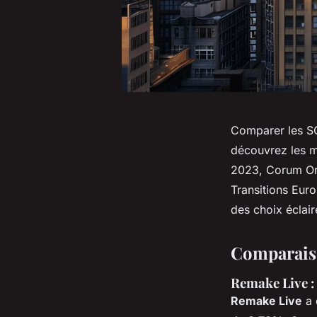
Comparer les SCP
découvrez les 
2023, Corum Ori
Transitions Eur
des choix éclair
Comparaiso
Remake Live :
Remake Live
a 