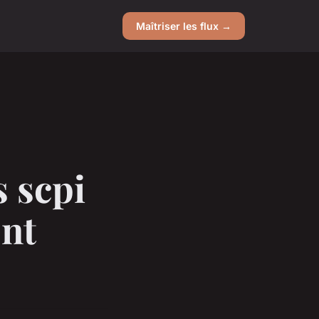
Maîtriser les flux →
 scpi
ent