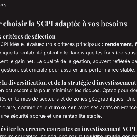
ers.
 choisir la SCPI adaptée à vos besoins
 critères de sélection
SCPI idéale, évaluez trois critères principaux :
rendement
,
f
ique la rentabilité potentielle, tandis que les frais (de sous
cent le gain net. La qualité de la gestion, souvent reflétée pa
 gestion, est cruciale pour assurer une performance stable.
la diversification et de la stratégie d'investissement
on
est essentielle pour minimiser les risques. Optez pour d
ariés en termes de secteurs et de zones géographiques. Une 
 claire, comme celle d'
Iroko Zen
avec ses actifs en France
 une sécurité accrue et une rentabilité stable.
éviter les erreurs courantes en investissement SCPI
erreurs courantes, ne négligez pas la
liquidité limitée
des pa