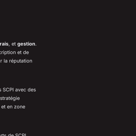
rais
, et
gestion
.
cription et de
r la réputation
es SCPI avec des
stratégie
 et en zone
rts de SCPI.