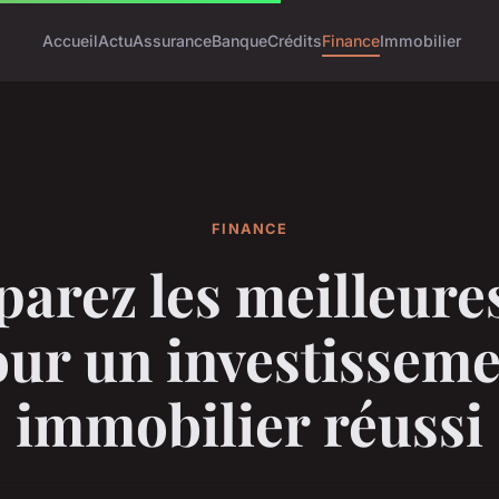
Accueil
Actu
Assurance
Banque
Crédits
Finance
Immobilier
FINANCE
arez les meilleures
ur un investissem
immobilier réussi