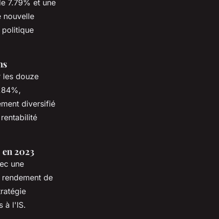
 de 7.79% et une
e nouvelle
 politique
ns
 les douze
6.84%,
ement diversifié
rentabilité
 en 2023
vec une
n rendement de
tratégie
à l'IS.