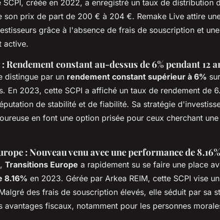
e SCPI, créée en 2022, a enregistré un taux de distribution
e son prix de part de 200 € à 204 €. Remake Live attire un
estisseurs grâce à l'absence de frais de souscription et une
 active.
: Rendement constant au-dessus de 6% pendant 12 a
 distingue par un
rendement constant supérieur à 6%
sur
s. En 2023, cette SCPI a affiché un taux de rendement de 
putation de stabilité et de fiabilité. Sa stratégie d'investiss
goureuse en font une option prisée pour ceux cherchant une 
urope : Nouveau venu avec une performance de 8.16%
2,
Transitions Europe
a rapidement su se faire une place a
e 8.16%
en 2023. Gérée par Arkea REIM, cette SCPI vise u
lgré des frais de souscription élevés, elle séduit par sa s
es avantages fiscaux, notamment pour les personnes morales 