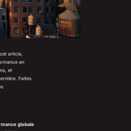
et article,
formance en
ns, et
rnière. Faites
le.
rmance globale