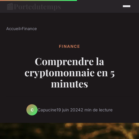
📰
Portedutemps
Accueil
›
Finance
FINANCE
Comprendre la
cryptomonnaie en 5
minutes
Capucine
19 juin 2024
2 min de lecture
C