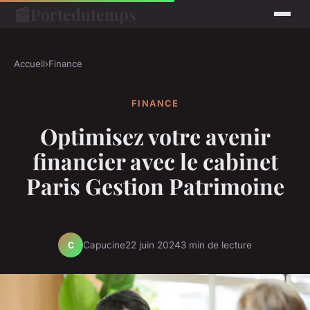
📰
Portedutemps
Accueil
›
Finance
FINANCE
Optimisez votre avenir
financier avec le cabinet
Paris Gestion Patrimoine
Capucine
22 juin 2024
3 min de lecture
C