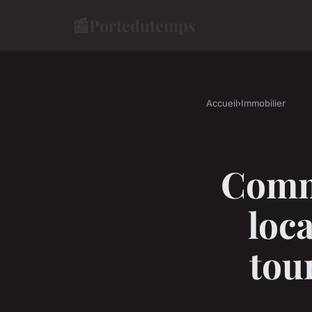
📰
Portedutemps
Accueil
›
Immobilier
Comme
loc
tou