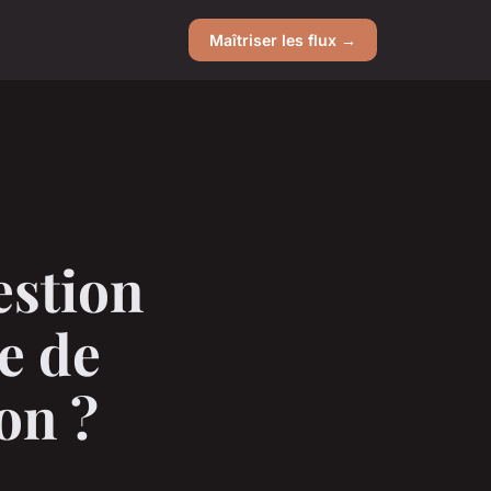
Maîtriser les flux →
estion
e de
on ?