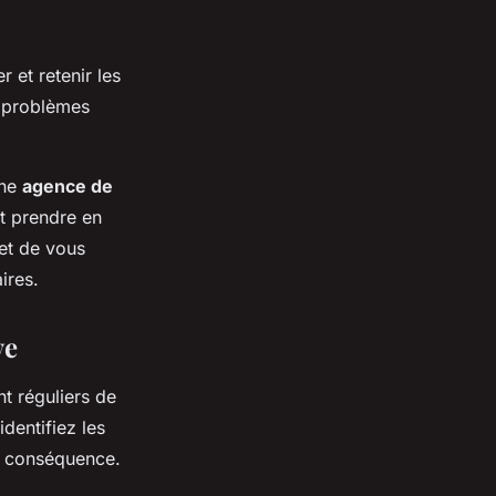
 et retenir les
s problèmes
une
agence de
t prendre en
et de vous
ires.
ve
nt réguliers de
dentifiez les
n conséquence.