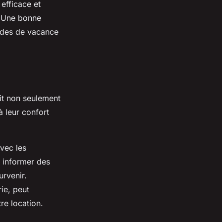
efficace et
n. Une bonne
iodes de vacance
git non seulement
à leur confort
vec les
s informer des
urvenir.
ie, peut
re location.