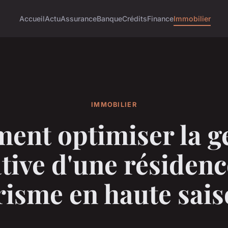
Accueil
Actu
Assurance
Banque
Crédits
Finance
Immobilier
IMMOBILIER
nt optimiser la g
ative d'une résidenc
risme en haute sais