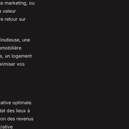
 de marketing, ou
a valeur
e retour sur
inutieuse, une
mmobilière
es, un logement
aximiser vos
cative optimale.
tat des lieux à
tion des revenus
trative